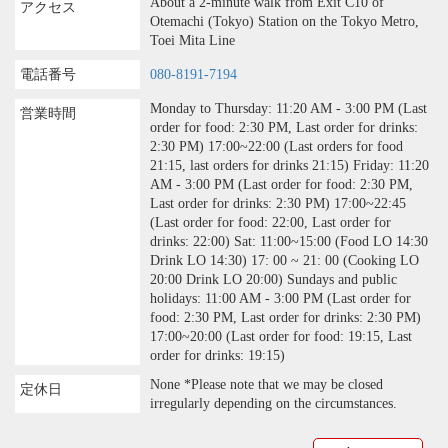
About a 2-minute walk from Exit C10 of
アクセス
Otemachi (Tokyo) Station on the Tokyo Metro,
Toei Mita Line
電話番号
080-8191-7194
Monday to Thursday: 11:20 AM - 3:00 PM (Last
営業時間
order for food: 2:30 PM, Last order for drinks:
2:30 PM) 17:00~22:00 (Last orders for food
21:15, last orders for drinks 21:15) Friday: 11:20
AM - 3:00 PM (Last order for food: 2:30 PM,
Last order for drinks: 2:30 PM) 17:00~22:45
(Last order for food: 22:00, Last order for
drinks: 22:00) Sat: 11:00~15:00 (Food LO 14:30
Drink LO 14:30) 17: 00 ~ 21: 00 (Cooking LO
20:00 Drink LO 20:00) Sundays and public
holidays: 11:00 AM - 3:00 PM (Last order for
food: 2:30 PM, Last order for drinks: 2:30 PM)
17:00~20:00 (Last order for food: 19:15, Last
order for drinks: 19:15)
None *Please note that we may be closed
定休日
irregularly depending on the circumstances.