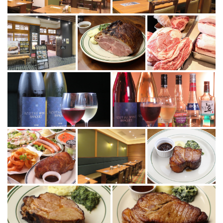
この店舗情報をシェアする
PHOTO | マロリーポークステーキ 大手町ホトリア店
東京都千代田区大手町１-1-2 大手門タワー・JXビル B1F
https://mallorypork-ootemachi.owst.jp/gallery
お店情報をコピー
閉じる