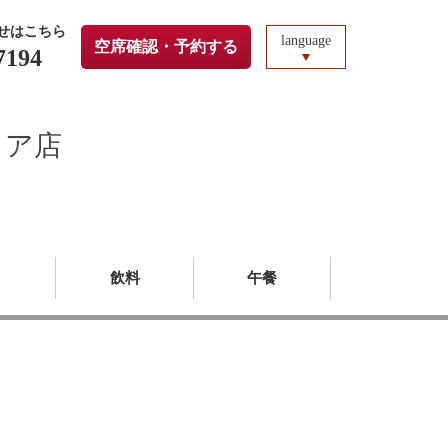
せはこちら
language
空席確認・予約する
7194
リア店
圖
飲料
午餐