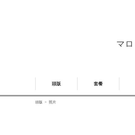
マロ
頭版
套餐
頭版
照片