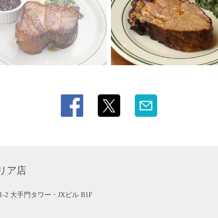
リア店
2 大手門タワー・JXビル B1F