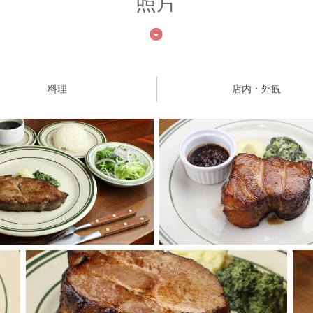
照片
料理
店内・外観